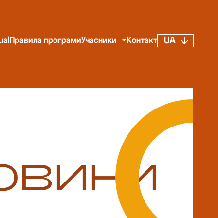
UA
ual
Правила програми
Учасники
Контакт
овини