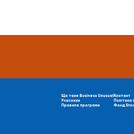
Що таке Business Unusual
Контакт
Учасники
Політика 
Правила програми
Фонд Sto