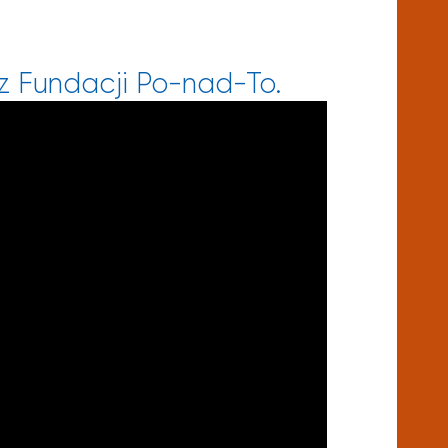
 z Fundacji Po-nad-To.