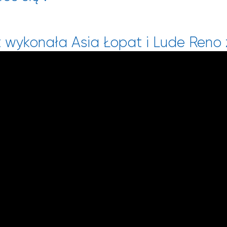
ot wykonała Asia Łopat i Lude Reno