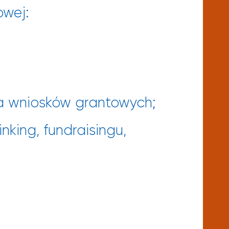
owej:
a wniosków grantowych;
king, fundraisingu,