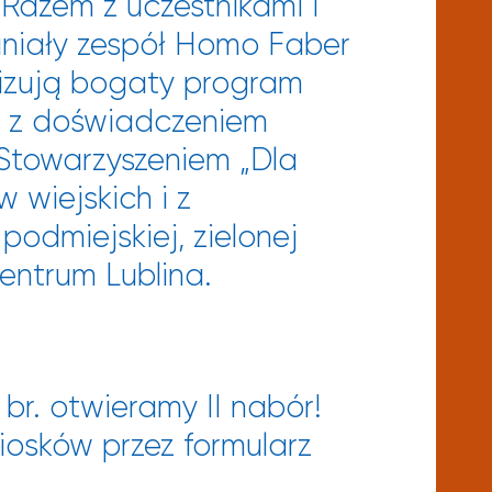
.
Razem z uczestnikami i
aniały zespół Homo Faber
alizują bogaty program
b z doświadczeniem
 Stowarzyszeniem „Dla
 wiejskich i z
odmiejskiej, zielonej
entrum Lublina.
 br. otwieramy II nabór!
osków przez formularz