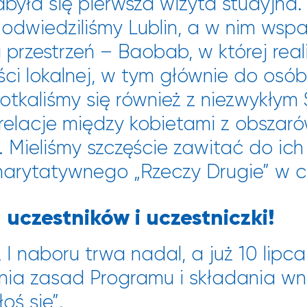
była się pierwsza wizyta studyjna
odwiedziliśmy Lublin, a w nim wsp
ą przestrzeń – Baobab, w której re
ci lokalnej, w tym głównie do osó
otkaliśmy się również z niezwykłym
 relacje między kobietami z obszarów
Mieliśmy szczęście zawitać do ich p
harytatywnego „Rzeczy Drugie” w c
uczestników i uczestniczki!
z I naboru
trwa nadal, a już 10 lipca
a zasad Programu i składania wni
łoś się
”.