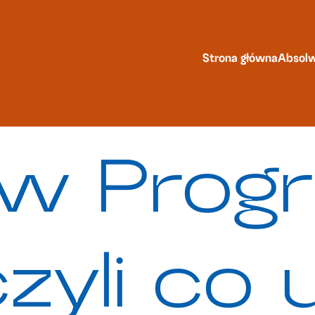
Strona główna
Absolw
w Progr
zyli co 