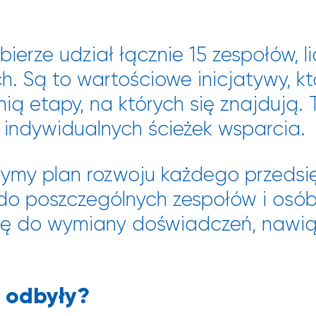
erze udział łącznie 15 zespołów, li
h. Są to wartościowe inicjatywy, k
nią etapy, na których się znajdują
 indywidualnych ścieżek wsparcia.
zymy plan rozwoju każdego przedsi
do poszczególnych zespołów i osób
azję do wymiany doświadczeń, nawi
ę odbyły?