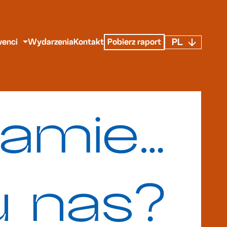
PL
enci
Wydarzenia
Kontakt
Pobierz raport
amie…
u nas?