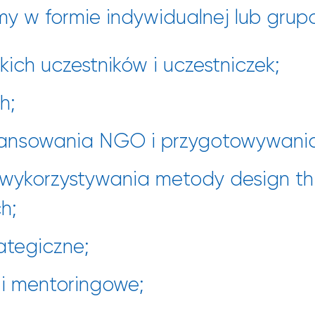
my w formie indywidualnej lub grup
ich uczestników i uczestniczek;
h;
nansowania NGO i przygotowywani
wykorzystywania metody design thin
h;
ategiczne;
i mentoringowe;