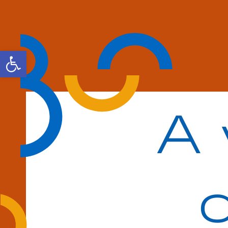
Otwórz pasek narzędzi
A 
c