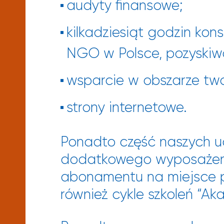
audyty finansowe;
kilkadziesiąt godzin kons
NGO w Polsce, pozyskiwa
wsparcie w obszarze two
strony internetowe.
Ponadto część naszych uc
dodatkowego wyposażenia
abonamentu na miejsce p
również cykle szkoleń “