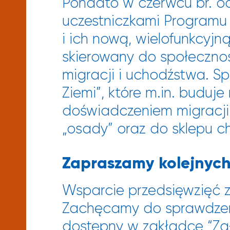
Ponadto w czerwcu br. od
uczestniczkami Programu 
i ich nową, wielofunkcyjn
skierowany do społecznoś
migracji i uchodźstwa. Sp
Ziemi”, które m.in. buduje
doświadczeniem migracji. 
„osady” oraz do sklepu c
Zapraszamy kolejnych 
Wsparcie przedsięwzięć 
Zachęcamy do sprawdzeni
dostępny w zakładce “
Zg