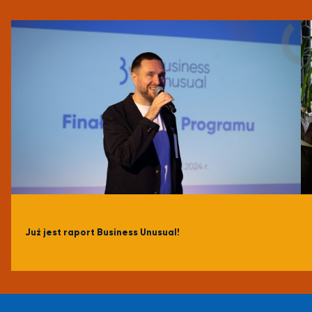
Spotkanie sieciujące dla I i II edycji BU