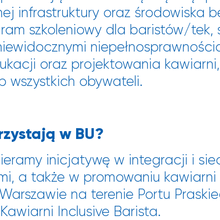
j infrastruktury oraz środowiska bez
gram szkoleniowy dla baristów/tek,
 niewidocznymi niepełnosprawności
kacji oraz projektowania kawiarni, 
 wszystkich obywateli.
rzystają w BU?
ramy inicjatywę w integracji i sie
mi, a także w promowaniu kawiarni 
w Warszawie na terenie Portu Praski
Kawiarni Inclusive Barista.