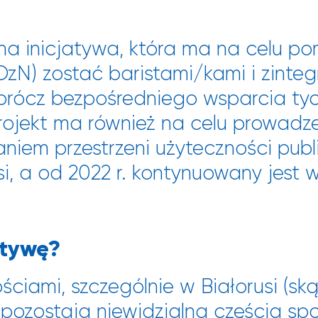
olna inicjatywa, która ma na celu 
zN) zostać baristami/kami i zinteg
prócz bezpośredniego wsparcia tyc
projekt ma również na celu prowadze
iem przestrzeni użyteczności publi
si, a od 2022 r. kontynuowany jest w
atywę?
ciami, szczególnie w Białorusi (s
to pozostają niewidzialną częścią 