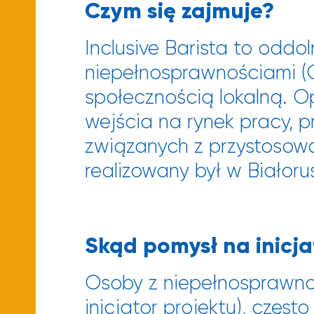
Czym się zajmuje?
Inclusive Barista to odd
niepełnosprawnościami (O
społecznością lokalną. O
wejścia na rynek pracy, 
związanych z przystosowan
realizowany był w Białoru
Skąd pomysł na inicj
Osoby z niepełnosprawnoś
inicjator projektu), częs